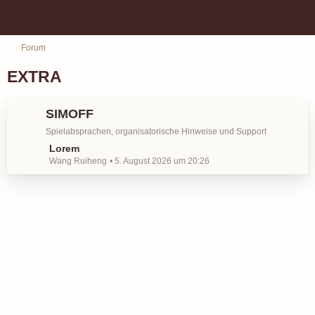
Forum
EXTRA
SIMOFF
Spielabsprachen, organisatorische Hinweise und Support
L
Lorem
Wang Ruiheng
5. August 2026 um 20:26
e
t
z
t
e
B
e
i
t
r
ä