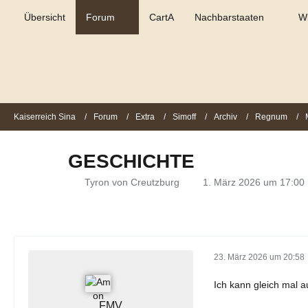
Übersicht
Forum
CartA
Nachbarstaaten
Wi
Kaiserreich Sina
Forum
Extra
Simoff
Archiv
Regnum
GESCHICHTE
Tyron von Creutzburg
1. März 2026 um 17:00
23. März 2026 um 20:58
Ich kann gleich mal 
FMV