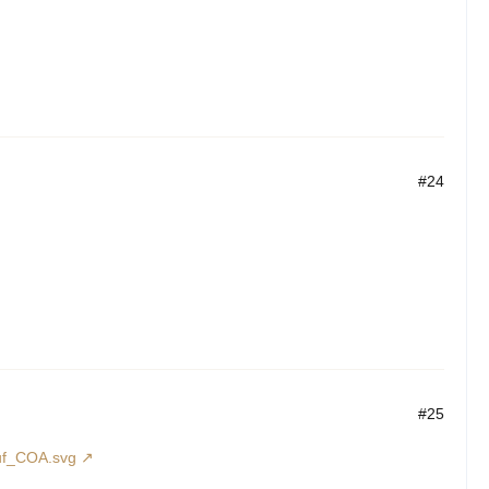
#24
#25
euf_COA.svg