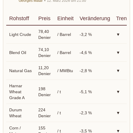
Georges Matar
12. März 2026 um 21:00
Rohstoff
Preis
Einheit
Veränderung
Trend
78,40
Light Crude
/ Barrel
-3,2 %
▼
Denier
74,10
Blend Oil
/ Barrel
-4,6 %
▼
Denier
11,20
Natural Gas
/ MMBtu
-2,8 %
▼
Denier
Harnar
198
Wheat
/ t
-5,1 %
▼
Denier
Grade A
Durum
224
/ t
-2,3 %
▼
Wheat
Denier
Corn /
155
/ t
-3,5 %
▼