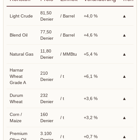
81,50
Light Crude
/ Barrel
+4,0 %
▲
Denier
77,50
Blend Oil
/ Barrel
+4,6 %
▲
Denier
11,80
Natural Gas
/ MMBtu
+5,4 %
▲
Denier
Harnar
210
Wheat
/ t
+6,1 %
▲
Denier
Grade A
Durum
232
/ t
+3,6 %
▲
Wheat
Denier
Corn /
160
/ t
+3,2 %
▲
Maize
Denier
Premium
3.100
/ t
+0,7 %
▲
Olive Oil
Denier