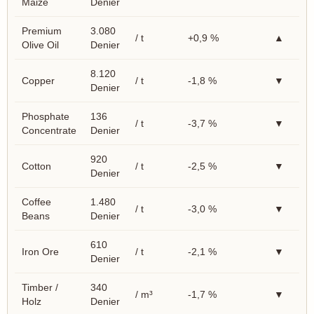
Maize
Denier
Premium
3.080
/ t
+0,9 %
▲
Olive Oil
Denier
8.120
Copper
/ t
-1,8 %
▼
Denier
Phosphate
136
/ t
-3,7 %
▼
Concentrate
Denier
920
Cotton
/ t
-2,5 %
▼
Denier
Coffee
1.480
/ t
-3,0 %
▼
Beans
Denier
610
Iron Ore
/ t
-2,1 %
▼
Denier
Timber /
340
/ m³
-1,7 %
▼
Holz
Denier