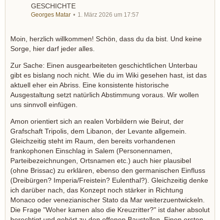
GESCHICHTE
Georges Matar
1. März 2026 um 17:57
Moin, herzlich willkommen! Schön, dass du da bist. Und keine
Sorge, hier darf jeder alles.
Zur Sache: Einen ausgearbeiteten geschichtlichen Unterbau
gibt es bislang noch nicht. Wie du im Wiki gesehen hast, ist das
aktuell eher ein Abriss. Eine konsistente historische
Ausgestaltung setzt natürlich Abstimmung voraus. Wir wollen
uns sinnvoll einfügen.
Amon orientiert sich an realen Vorbildern wie Beirut, der
Grafschaft Tripolis, dem Libanon, der Levante allgemein.
Gleichzeitig steht im Raum, den bereits vorhandenen
frankophonen Einschlag in Salem (Personennamen,
Parteibezeichnungen, Ortsnamen etc.) auch hier plausibel
(ohne Brissac) zu erklären, ebenso den germanischen Einfluss
(Dreibürgen? Imperia/Freistein? Eulenthal?). Gleichzeitig denke
ich darüber nach, das Konzept noch stärker in Richtung
Monaco oder venezianischer Stato da Mar weiterzuentwickeln.
Die Frage "Woher kamen also die Kreuzritter?" ist daher absolut
berechtigt und gehört zu den offenen Baustellen. Einen ersten