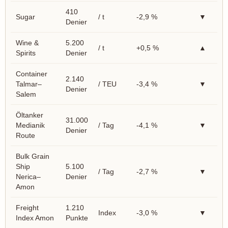
410
Sugar
/ t
-2,9 %
▼
Denier
Wine &
5.200
/ t
+0,5 %
▲
Spirits
Denier
Container
2.140
Talmar–
/ TEU
-3,4 %
▼
Denier
Salem
Öltanker
31.000
Medianik
/ Tag
-4,1 %
▼
Denier
Route
Bulk Grain
Ship
5.100
/ Tag
-2,7 %
▼
Nerica–
Denier
Amon
Freight
1.210
Index
-3,0 %
▼
Index Amon
Punkte